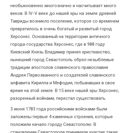
необыкновенно многозначно и насчитывает много
веков. В IV-V веке до нашей эры на земле древней
Тавриды возникло поселение, которое со временем
превратилось в очень богатый и развитый город
Херсонес. Основанный на территории античного
города-государства Херсонес, где в 988 году
Киевский Князь Владимир принял христианство,
нынешний город Севастополь обрел незыблемые
традиции апостолов славянского православия
Андрея Первозванного и создателей славянского
алфавита Кирилла и Мефодия, побывавших в свое
время на этой земле. В 15 веке нашей эры Херсонес,
разоренный войнами, перестал существовать.
3 июня 1783 года российскими войсками были
заложены первые 4 каменных строения, которые
положили начало городу Севастополю. В
становлении Севастополя принимали участие такие