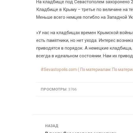
На кладбище под Севастополем захоронено 23
Кладбище в Крыму – третье по величине на те
Меньше всего немцев погибло на Западной Ук
«У нас на кладбищах времен Крымской войны 
есть памятники, но нет ухода. Интерес возни
приводятся в порядок. А немецкие кладбища,
всегда в идеальном состоянии. Нам их привод
Sevastopolis.com ( По материалам: По матер
ПРОСМОТРЫ
: 3766
Навигация
НАЗАД