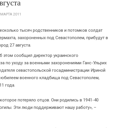
вгуста
 МАРТА 2011
есколько тысяч родственников и потомков солдат
ермахта, захороненных под Севастополем, прибудут в
ород 27 августа.
б этом сообщил директор украинского
за по уходу за военными захоронениями Ганс-Ульрих
седателя севастопольской госадминистрации Ириной
с юбилеем военного кладбища под Севастополем,
11 года.
которое потеряло отцов. Они родились в 1941-40
 могилы. Эти люди поддерживают нашу работу», –