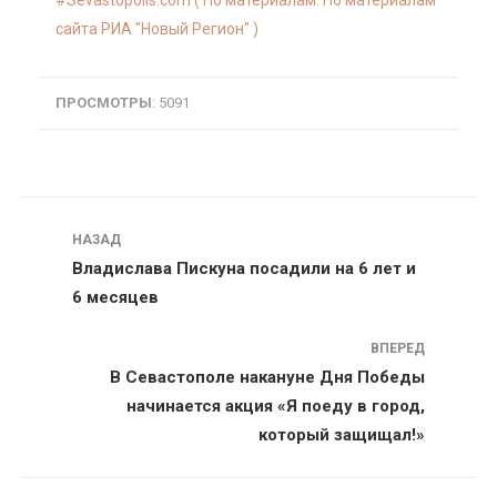
Sevastopolis.com ( По материалам: По материалам
сайта РИА "Новый Регион" )
ПРОСМОТРЫ
: 5091
Навигация
НАЗАД
Владислава Пискуна посадили на 6 лет и
6 месяцев
ВПЕРЕД
В Севастополе накануне Дня Победы
начинается акция «Я поеду в город,
который защищал!»