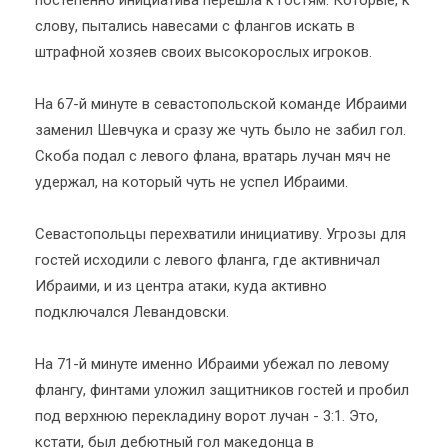
постепенно инициатива перешла к гостям. Которые, к
слову, пытались навесами с флангов искать в
штрафной хозяев своих высокорослых игроков.
На 67-й минуте в севастопольской команде Ибраими
заменил Шевчука и сразу же чуть было не забил гол.
Скоба подал с левого флана, вратарь лучан мяч не
удержал, на который чуть не успел Ибраими.
Севастопольцы перехватили инициативу. Угрозы для
гостей исходили с левого фланга, где активничал
Ибраими, и из центра атаки, куда активно
подключался Левандовски.
На 71-й минуте именно Ибраими убежал по левому
флангу, финтами уложил защитников гостей и пробил
под верхнюю перекладину ворот лучан - 3:1. Это,
кстати, был дебютный гол македонца в