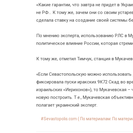
«Какие гарантии, что завтра не придет в Укра
не РФ... К тому же, зачем они со своим уста
сделала ставку на создание своей системы бе
По мнению эксперта, использованию РЛС в М
политическое влияние России, которая стрем
К тому же, отметил Тимчук, станция в Мукаче
«Если Севастопольскую можно использовать д
фиксировала пуски иракских 9К72 Скад во вр
израильских «Иерихонов»), то Мукачевская – 
новую построить. Т.е., Мукачевская объективн
полагает украинский эксперт.
Sevastopolis.com ( По материалам: По матер