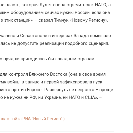
ине власть, которая будет снова стремиться к НАТО, а
ревшим оборудованием сейчас нужны России, если она
з этих станций», – сказал Тимчук «Новому Региону».
укачево и Севастополе в интересах Запада помешало
илась не допустить реализации подобного сценария.
во вряд ли пригодилась бы западным странам.
ля контроля Ближнего Востока (она в свое время
емя войны в заливе и первой зафиксировала пуск
чисто против Европы. Развернуть ее непросто – проще
о не нужна ни РФ, ни Украине, ни НАТО и США», –
иалам сайта РИА "Новый Регион" )