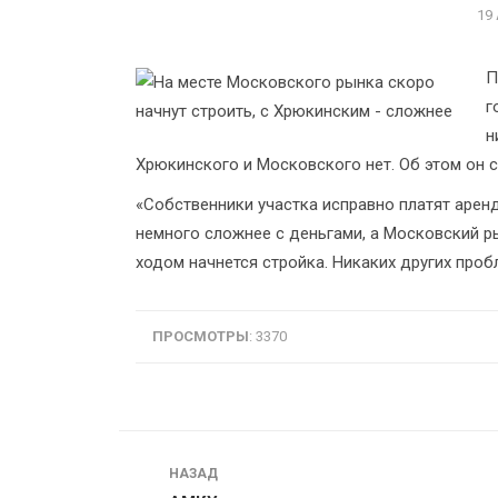
19
П
г
н
Хрюкинского и Московского нет. Об этом он с
«Собственники участка исправно платят арен
немного сложнее с деньгами, а Московский р
ходом начнется стройка. Никаких других пробл
ПРОСМОТРЫ
: 3370
Навигация
НАЗАД