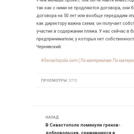
«Чем меньше проект, тем легче найти инвесто
так как с ними не продляются договора, они 
договора на 50 лет или вообще передадим эт
как директору важна схема: он получает соб
участие в содержании пляжа. У нас сейчас в 
предприниматели, у которых нет собственност
Чернявский.
Sevastopolis.com ( По материалам: По матер
ПРОСМОТРЫ
: 3712
Навигация
НАЗАД
В Севастополе помянули греков-
добровольцев, сражавшихся в