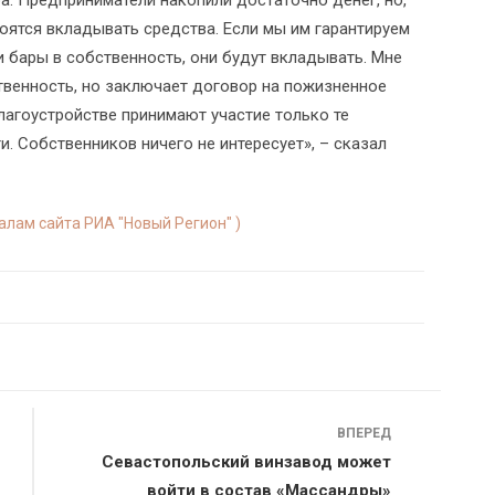
ра. Предприниматели накопили достаточно денег, но,
боятся вкладывать средства. Если мы им гарантируем
и бары в собственность, они будут вкладывать. Мне
ственность, но заключает договор на пожизненное
благоустройстве принимают участие только те
и. Собственников ничего не интересует», – сказал
иалам сайта РИА "Новый Регион" )
ВПЕРЕД
Севастопольский винзавод может
войти в состав «Массандры»