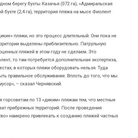
падном берегу бухты Казачья (072 га), «Адмиральская
ой бухте (2,4 га), территория пляжа на мысе Фиолент
икие» пляжи, но это процесс длительный. Они пока не
ерритории выделены приблизительно. Патрульную
оценных пляжей в этом году не сделаем. Это
лент, то там потребуется дополнительная экспертиза,
естах, в которых пляжи оборудовать нельзя. Туда
ть правильное обслуживание. Вплоть до того, что мы
усор», – сказал Чернявский.
 горсоветам по 13 «диким» пляжам тем, что местные
ват прибрежных территорий. После проведения
тво» намерено привлекать к созданию пляжей частных