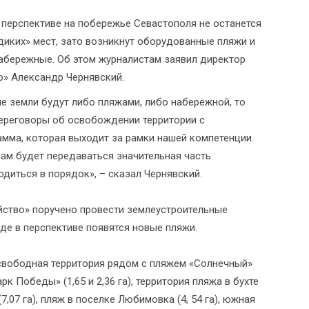
 перспективе на побережье Севастополя не останется
диких» мест, зато возникнут оборудованные пляжи и
абережные. Об этом журналистам заявил директор
о» Александр Чернявский.
 земли будут либо пляжами, либо набережной, то
 переговоры об освобождении территории с
мма, которая выходит за рамки нашей компетенции.
нам будет передаваться значительная часть
одиться в порядок», – сказал Чернявский.
йство» поручено провести землеустроительные
где в перспективе появятся новые пляжи.
 свободная территория рядом с пляжем «Солнечный»
рк Победы» (1,65 и 2,36 га), территория пляжа в бухте
(7,07 га), пляж в поселке Любимовка (4, 54 га), южная