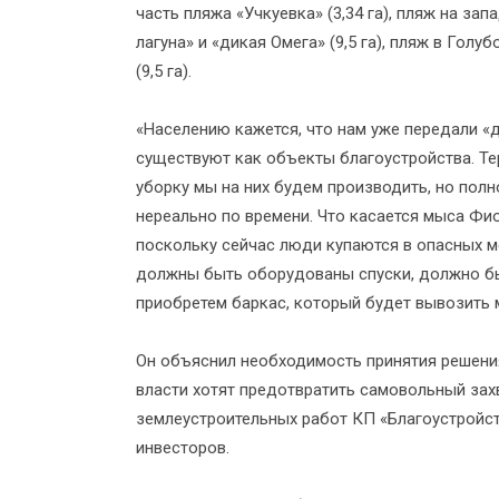
часть пляжа «Учкуевка» (3,34 га), пляж на за
лагуна» и «дикая Омега» (9,5 га), пляж в Голуб
(9,5 га).
«Населению кажется, что нам уже передали «д
существуют как объекты благоустройства. Т
уборку мы на них будем производить, но полн
нереально по времени. Что касается мыса Фио
поскольку сейчас люди купаются в опасных м
должны быть оборудованы спуски, должно бы
приобретем баркас, который будет вывозить м
Он объяснил необходимость принятия решения
власти хотят предотвратить самовольный зах
землеустроительных работ КП «Благоустройс
инвесторов.