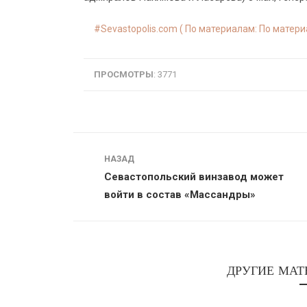
Sevastopolis.com ( По материалам: По матер
ПРОСМОТРЫ
: 3771
Навигация
НАЗАД
Севастопольский винзавод может
войти в состав «Массандры»
ДРУГИЕ МАТ