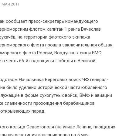
1 МАЯ 2011
ак сообщает пресс-секретарь командующего
ерноморским флотом капитан 1 ранга Вячеслав
рухачёв, на территории флотского экипажа
ерноморского флота прошла заключительная общая
оморского флота России, Воздушных сил и ВМС
е в честь 66-й годовщины Победы в Великой
водством Начальника Береговых войск ЧФ генерал-
ие было уделено исторической части юбилейного
служащие в форме сухопутных войск, ВМФ и авиации
кже слаженности прохождения барабанщиков
 открывающих парад.
кого кольца Севастополя (на улице Ленина, площадях
альная репетиция запланирована на 5 мая.