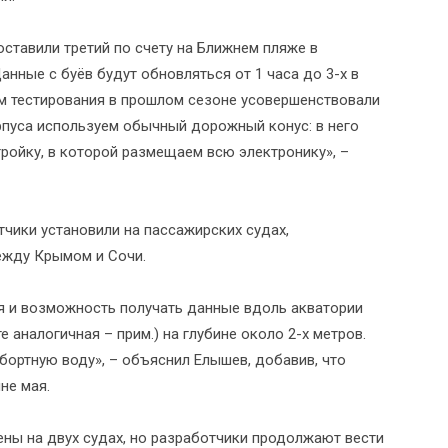
оставили третий по счету на Ближнем пляже в
анные с буёв будут обновляться от 1 часа до 3-х в
ам тестирования в прошлом сезоне усовершенствовали
орпуса используем обычный дорожный конус: в него
тройку, в которой размещаем всю электронику», –
атчики установили на пассажирских судах,
ежду Крымом и Сочи.
я и возможность получать данные вдоль акватории
 аналогичная – прим.) на глубине около 2-х метров.
бортную воду», – объяснил Елышев, добавив, что
не мая.
ены на двух судах, но разработчики продолжают вести