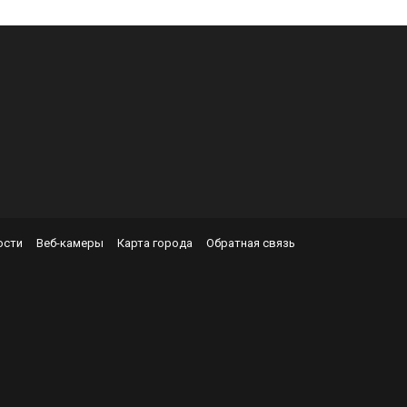
Ь
ости
Веб-камеры
Карта города
Обратная связь