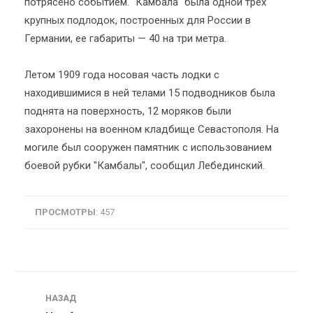
потрясено событием. "Камбала" была одной трех
крупных подлодок, построенных для России в
Германии, ее габариты — 40 на три метра.
Летом 1909 года носовая часть лодки с
находившимися в ней телами 15 подводников была
поднята на поверхность, 12 моряков были
захоронены на военном кладбище Севастополя. На
могиле был сооружен памятник с использованием
боевой рубки "Камбалы", сообщил Лебединский.
ПРОСМОТРЫ
: 457
Навигация
НАЗАД