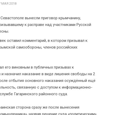
7 МАЯ 2018
 Севастополе вынесли приговор крымчанину,
ризывавшему к расправе над участниками Русской
есны.
век оставил комментарий, в котором призывал к
крымской самообороны, членов российских
ал его виновным в публичных призывах к
и назначил наказание в виде лишения свободы на 2
после отбытия основного наказания осуждённый ещё
ельность, связанную с доступом к информационно-
службе Гагаринского районного суда.
раинская сторона сразу же после вынесения
омышленника», назвав решение суда «политическим».