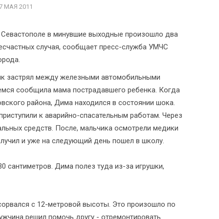
7 МАЯ 2011
 Севастополе в минувшие выходные произошло два
есчастных случая, сообщает пресс-служба УМЧС
орода.
ьчик застрял между железными автомобильными
шемся сообщила мама пострадавшего ребенка. Когда
овского района, Дима находился в состоянии шока.
риступили к аварийно-спасательным работам. Через
альных средств. После, мальчика осмотрели медики
лучил и уже на следующий день пошел в школу.
0 сантиметров. Дима полез туда из-за игрушки,
сорвался с 12-метровой высоты. Это произошло по
ужчина решил помочь другу - отремонтировать