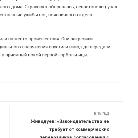
илого дома. Страховка оборвалась, севастополец упал
ественные ушибы ног, поясничного отдела
ыли на место происшествия. Они закрепили
иального снаряжения спустили вниз, где передали
 в приемный покой первой горбольницы.
ВПЕРЕД
Живодуев: «Законодательство не
требует от коммерческих
перевозчиков согласования с