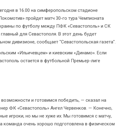
егодня в 16.00 на симферопольском стадионе
Локомотив» пройдет матч 30-го тура Чемпионата
краины по футболу между ПФК «Севастополь» и СК
 главный для Севастополя. В этот день будет
льном дивизионе, сообщает "
Севастопольская газета
".
ольским «Ильичевцем» и киевским «Динамо». Если
вастополь остается в футбольной Премьер-лиге
и возможности и готовимся победить, — сказал на
нер ФК «Севастополь» Ангел Червенков. — Конечно,
ые игроки, но мы не хуже их. Мы готовимся с матчу,
аша команда очень хорошо подготовлена в физическом