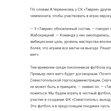
По словам А.Червенкова, у СК «Таврия» други
чемпионата, чтобы участвовать в играх еврок
— У «Таврии» обновленный состав, — говори
Жабокрицкий. — Команда у них омолодилась, н
амбициозная цель, уровень мастерства вполн
более, что играем все матчи на выезде. Решат
матч.
Тем временем среди поклонников футбола ход
Премьер-лиге матч будет договорным. Почет
Севастопольской горгосадминистрации, Серге
не может быть в принципе, — заявил он. — «Та
ложиться. Мы будем играть в честный футбол,
участие в создании ФК «Севастополь», выходу
Это футбол, и в предстоящем поединке пусть