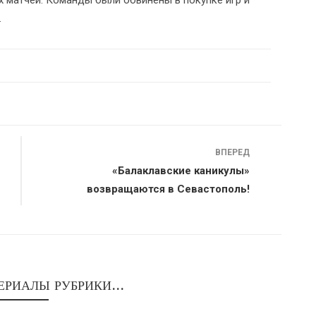
х матчей. Команды были обвинены в покупке игр и
.
ВПЕРЕД
«Балаклавские каникулы»
возвращаются в Севастополь!
ЕРИАЛЫ РУБРИКИ...