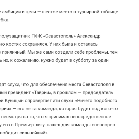
е амбиции и цели — шестое место в турнирной таблице
убка.
т полузащитник ПФК «Севастополь» Александр
о костяк сохранился. У них была и осталась
е приличный. Мы же сами создали себе проблемы, тем
ь их, к сожалению, нужно будет в субботу за один
ят слухи, что для обеспечения места Севастополя в
ный президент «Таврии», в прошлом — председатель
й Куницын опровергает эти слухи. «Ничего подобного
врия» — это не та команда, которая будет под кого-то
 несмотря на то, что я принимал непосредственное
 его в Премьер-лигу, нашел для команды спонсоров...
 победит сильнейший».