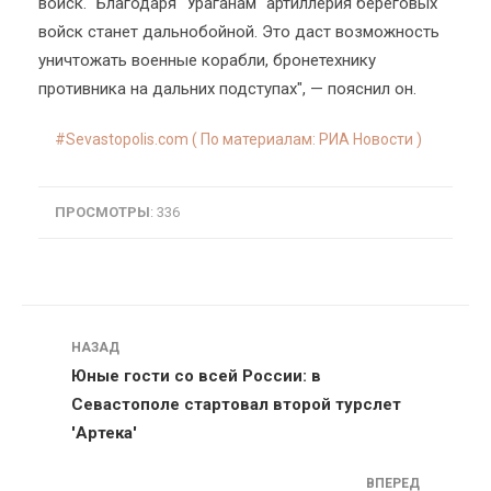
войск. "Благодаря "Ураганам" артиллерия береговых
войск станет дальнобойной. Это даст возможность
уничтожать военные корабли, бронетехнику
противника на дальних подступах", — пояснил он.
Sevastopolis.com ( По материалам: РИА Новости )
ПРОСМОТРЫ
: 336
Навигация
НАЗАД
Юные гости со всей России: в
Севастополе стартовал второй турслет
'Артека'
ВПЕРЕД