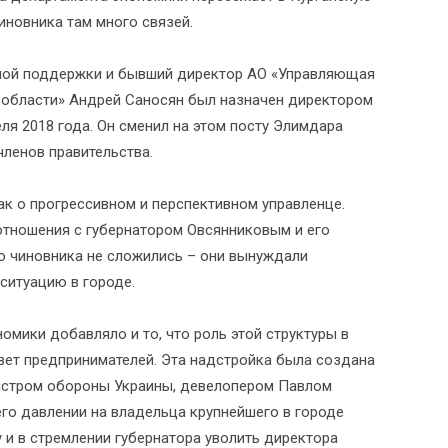
чиновника там много связей.
ной поддержки и бывший директор АО «Управляющая
области» Андрей Саносян был назначен директором
ля 2018 года. Он сменил на этом посту Элимдара
членов правительства.
к о прогрессивном и перспективном управленце.
отношения с губернатором Овсянниковым и его
 чиновника не сложились – они вынуждали
ситуацию в городе.
омики добавляло и то, что роль этой структуры в
вет предпринимателей. Эта надстройка была создана
истром обороны Украины, девелопером Павлом
го давлении на владельца крупнейшего в городе
 и в стремлении губернатора уволить директора