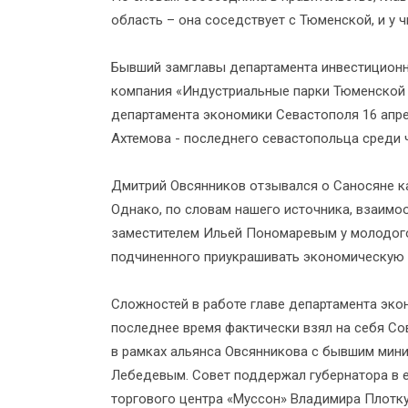
область – она соседствует с Тюменской, и у 
Бывший замглавы департамента инвестицион
компания «Индустриальные парки Тюменской 
департамента экономики Севастополя 16 апре
Ахтемова - последнего севастопольца среди 
Дмитрий Овсянников отзывался о Саносяне ка
Однако, по словам нашего источника, взаимо
заместителем Ильей Пономаревым у молодого
подчиненного приукрашивать экономическую 
Сложностей в работе главе департамента экон
последнее время фактически взял на себя Со
в рамках альянса Овсянникова с бывшим мин
Лебедевым. Совет поддержал губернатора в е
торгового центра «Муссон» Владимира Плотку