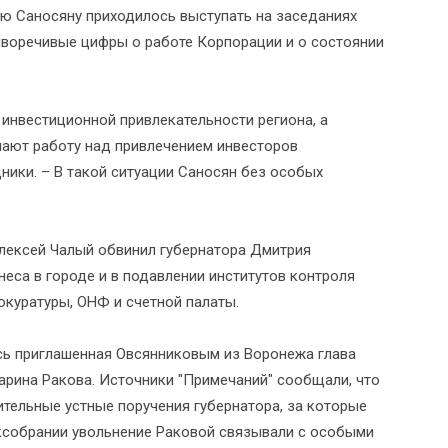
ю Саносяну приходилось выступать на заседаниях
тиворечивые цифры о работе Корпорации и о состоянии
 инвестиционной привлекательности региона, а
ают работу над привлечением инвесторов
ники. – В такой ситуации Саносян без особых
Алексей Чалый обвинил губернатора Дмитрия
еса в городе и в подавлении институтов контроля
окуратуры, ОНФ и счетной палаты.
сь приглашенная Овсянниковым из Воронежа глава
арина Ракова. Источники "Примечаний" сообщали, что
тельные устные поручения губернатора, за которые
аксобрании увольнение Раковой связывали с особыми