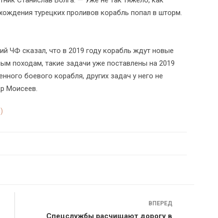
тник Станислав Волга. — Уже не так тяжело, как
охождения турецких проливов корабль попал в шторм.
 ЧФ сказал, что в 2019 году корабль ждут новые
ным походам, такие задачи уже поставлены на 2019
енного боевого корабля, других задач у него не
р Моисеев.
)
ВПЕРЕД
Спецслужбы расчищают дорогу в