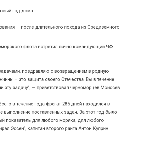
ования — после длительного похода из Средиземного
номорского флота встретил лично командующий ЧФ
задачами, поздравляю с возвращением в родную
жчины – это защита своего Отечества. Вы в течение
и эту задачу", — приветствовал черноморцев Моиссев.
 Всего в течение года фрегат 285 дней находился в
ое выполнение поставленных задач. За этот год было
ный показатель для любого моряка, для любого
рал Эссен", капитан второго ранга Антон Куприн.