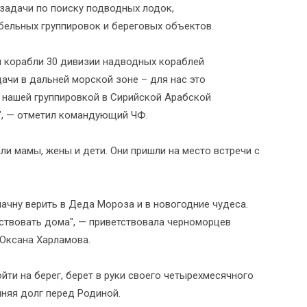
задачи по поиску подводных лодок,
ельных группировок и береговых объектов.
ом корабли 30 дивизии надводных кораблей
чи в дальней морской зоне – для нас это
 нашей группировкой в Сирийской Арабской
я", — отметил командующий ЧФ.
и мамы, жены и дети. Они пришли на место встречи с
 начну верить в Деда Мороза и в новогодние чудеса.
ствовать дома", — приветствовала черноморцев
 Оксана Харламова.
ти на берег, берет в руки своего четырехмесячного
лняя долг перед Родиной.