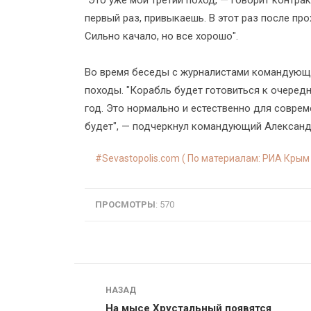
"Это уже мой третий поход, — говорит контрак
первый раз, привыкаешь. В этот раз после пр
Сильно качало, но все хорошо".
Во время беседы с журналистами командующий
походы. "Корабль будет готовиться к очеред
год. Это нормально и естественно для соврем
будет", — подчеркнул командующий Александ
Sevastopolis.com ( По материалам:
РИА Крым
ПРОСМОТРЫ
: 570
Навигация
НАЗАД
На мысе Хрустальный появятся