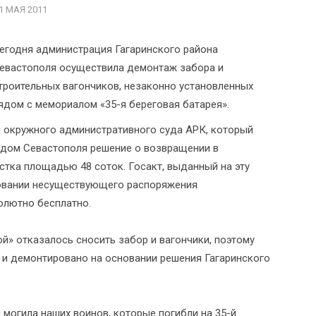
1 МАЯ 2011
егодня администрация Гагаринского района
евастополя осуществила демонтаж забора и
троительных вагончиков, незаконно установленных
ядом с мемориалом «35-я береговая батарея».
 окружного административного суда АРК , который
удом Севастополя решение о возвращении в
тка площадью 48 соток. Госакт, выданный на эту
овании несуществующего распоряжения
олютно бесплатно.
» отказалось сносить забор и вагончики, поэтому
и демонтировано на основании решения Гагаринского
я могила наших воинов, которые погибли на 35-й