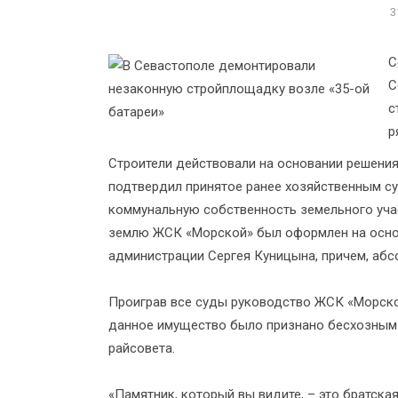
3
С
С
с
р
Строители действовали на основании решения
подтвердил принятое ранее хозяйственным с
коммунальную собственность земельного учас
землю ЖСК «Морской» был оформлен на осн
администрации Сергея Куницына, причем, абс
Проиграв все суды руководство ЖСК «Морской
данное имущество было признано бесхозным 
райсовета.
«Памятник, который вы видите, – это братска