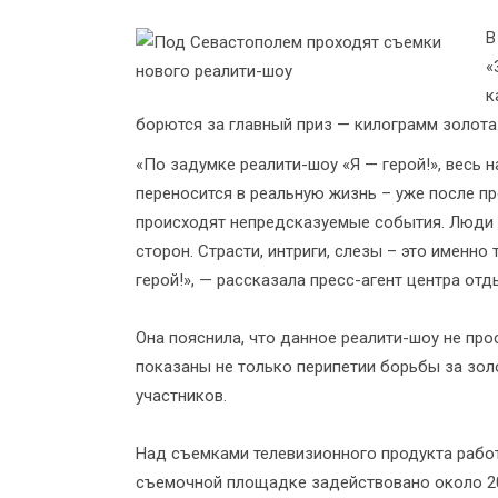
В
«
к
борются за главный приз — килограмм золота
«По задумке реалити-шоу «Я — герой!», весь 
переносится в реальную жизнь – уже после п
происходят непредсказуемые события. Люди 
сторон. Страсти, интриги, слезы – это именно
герой!», — рассказала пресс-агент центра от
Она пояснила, что данное реалити-шоу не про
показаны не только перипетии борьбы за золо
участников.
Над съемками телевизионного продукта работ
съемочной площадке задействовано около 20