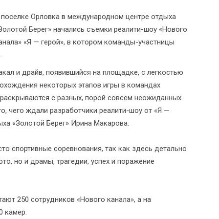
 поселке Орловка в международном центре отдыха
Золотой Берег» начались съемки реалити-шоу «Нового
анала» «Я — герой», в котором команды-участницы
.
накал и драйв, появившийся на площадке, с легкостью
рохождения некоторых этапов игры в командах
раскрываются с разных, порой совсем неожиданных
 то, чего ждали разработчики реалити-шоу от «Я —
дыха «Золотой Берег» Ирина Макарова.
сто спортивные соревнования, так как здесь детально
то, но и драмы, трагедии, успех и поражение
ают 250 сотрудников «Нового канала», а на
 камер.