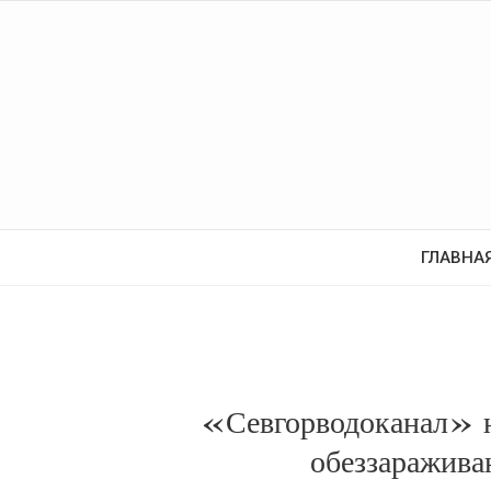
ГЛАВНА
«Севгорводоканал» н
обеззаражива