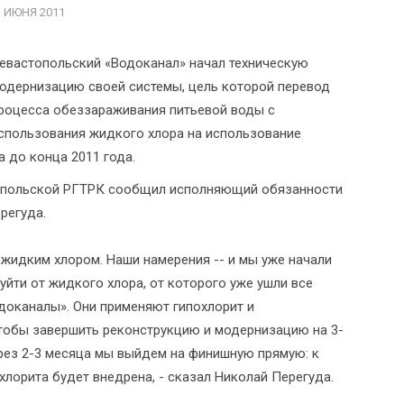
3 ИЮНЯ 2011
евастопольский «Водоканал» начал техническую
одернизацию своей системы, цель которой перевод
роцесса обеззараживания питьевой воды с
спользования жидкого хлора на использование
а до конца 2011 года.
топольской РГТРК сообщил исполняющий обязанности
регуда.
жидким хлором. Наши намерения -- и мы уже начали
 уйти от жидкого хлора, от которого уже ушли все
одоканалы». Они применяют гипохлорит и
чтобы завершить реконструкцию и модернизацию на 3-
ерез 2-3 месяца мы выйдем на финишную прямую: к
хлорита будет внедрена, - сказал Николай Перегуда.