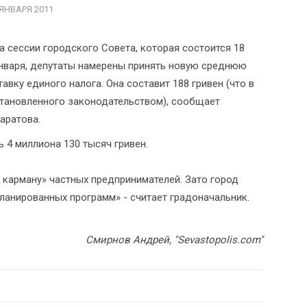
 ЯНВАРЯ 2011
а сессии городского Совета, которая состоится 18
нваря, депутаты намерены принять новую среднюю
тавку единого налога. Она составит 188 гривен (что в
становленного законодательством), сообщает
аратова.
 4 миллиона 130 тысяч гривен.
 карману» частных предпринимателей. Зато город
ланированных программ» - считает градоначальник.
Смирнов Андрей, "Sevastopolis.com"