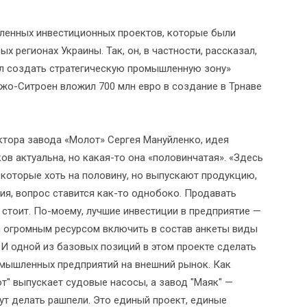
ленных инвестиционных проектов, которые были
х регионах Украины. Так, он, в частности, рассказал,
шил создать стратегическую промышленную зону»
ежо-Ситроен вложил 700 млн евро в создание в Трнаве
ктора завода «Молот» Сергея Мануйленко, идея
в актуальна, но какая-то она «половинчатая». «Здесь
 которые хоть на половину, но выпускают продукцию,
ия, вопрос ставится как-то однобоко. Продавать
 стоит. По-моему, лучшие инвестиции в предприятие —
ы огромным ресурсом включить в состав анкеты виды
 И одной из базовых позиций в этом проекте сделать
мышленных предприятий на внешний рынок. Как
т" выпускает судовые насосы, а завод "Маяк" —
ут делать рашпели. Это единый проект, единые