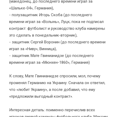
(македонец, до последнего времени играл за
«Шальке-04», Германия),
- полузащитник Игорь Скоба (до последнего
времени играл за «Волынь», Луцк; пока не подписал
контракт: футболист и руководство клуба намерены
это сделать в понедельник-вторник),
- защитник Сергей Воронин (до последнего времени
играл за «Ниву», Винница),
- защитник Мате Гвинианидзе (до последнего
времени играл за «Мюнхен-1860», Германия)
К слову, Мате Гвинианидзе спросили, мол, почему
променял Германию на Украину. Сначала он ответил,
что «любит Украину», а после добавил, что ему
«предложили выгодный контракт».
Интересная деталь: поименно перечислив всех
игроков первой команды футбольного клуба, Максим