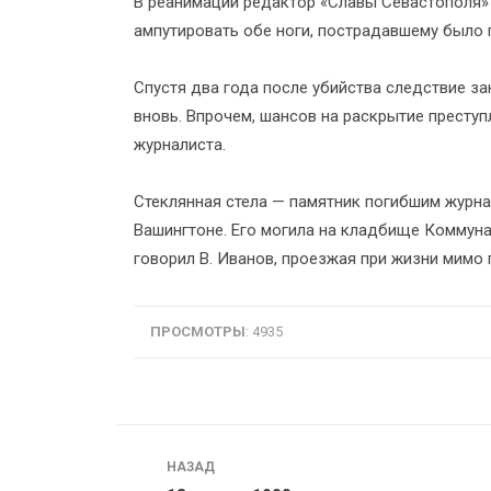
В реанимации редактор «Славы Севастополя»
ампутировать обе ноги, пострадавшему было 
Спустя два года после убийства следствие з
вновь. Впрочем, шансов на раскрытие преступ
журналиста.
Стеклянная стела — памятник погибшим журна
Вашингтоне. Его могила на кладбище Коммуна
говорил В. Иванов, проезжая при жизни мимо
ПРОСМОТРЫ
: 4935
Навигация
НАЗАД