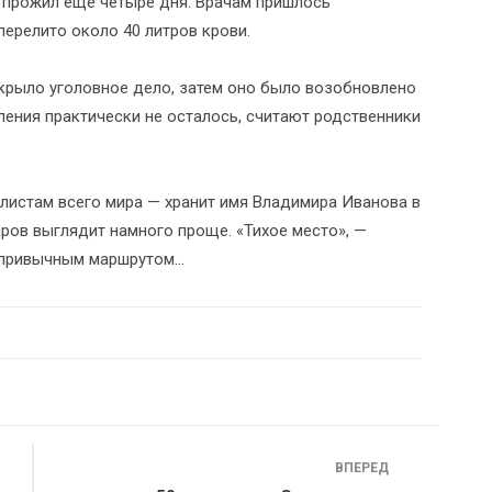
 прожил еще четыре дня. Врачам пришлось
перелито около 40 литров крови.
акрыло уголовное дело, затем оно было возобновлено
ления практически не осталось, считают родственники
листам всего мира — хранит имя Владимира Иванова в
ров выглядит намного проще. «Тихое место», —
 привычным маршрутом...
ВПЕРЕД