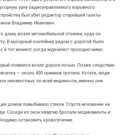
усорную урну радиоуправляемого взрывного
стройства был убит редактор старейшей газеты
ванов Владимир Иванович.
его дома, возле автомобильной стоянки, куда он
ту. В мусорный контейнер рядом с дорогой было
о в тот момент, когда журналист проходил мимо.
торый появился возле дороги ночью. Позже следствие
ывчатка — около 400 граммов тротила. Кстати, люди
ое неизвестных: по всей видимости, именно они
щих домов повыбивало стекла. Спустя мгновение на
ди. Соседи из окон квартир бросали медикаменты и
бходимо остановить кровотечение.