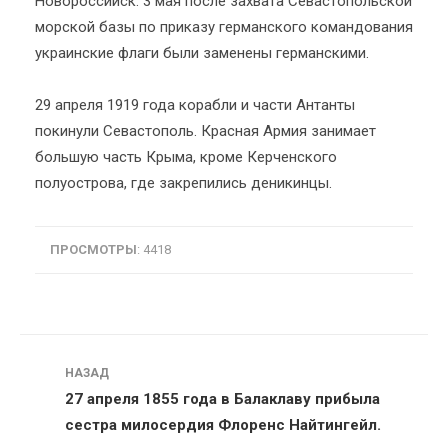
Новороссийск. 3 мая после захвата Севастопольской
морской базы по приказу германского командования
украинские флаги были заменены германскими.
29 апреля 1919 года корабли и части Антанты
покинули Севастополь. Красная Армия занимает
большую часть Крыма, кроме Керченского
полуострова, где закрепились деникинцы.
ПРОСМОТРЫ
: 4418
Навигация
НАЗАД
27 апреля 1855 года в Балаклаву прибыла
сестра милосердия Флоренс Найтингейл.