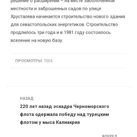
решение о расширении – на месте заболоченной
местности и заброшенных садов по улице
Хрусталева начинается строительство нового здания
для севастопольских энергетиков. Строительство
продлилось три года и в 1981 году состоялось
вселение на новую базу.
ПРОСМОТРЫ
: 7004
Навигация
НАЗАД
220 лет назад эскадра Черноморского
флота одержала победу над турецким
флотом у мыса Калиакрия
ВПЕРЕД