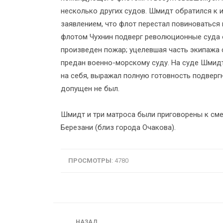
несколько других судов. Шмидт обратился к 
заявлением, что флот перестал повиноватьс
флотом Чухнин подверг революционные суда 
произведен пожар; уцелевшая часть экипажа 
предан военно-морскому суду. На суде Шмидт
на себя, выражал полную готовность подвергн
допущен не был.
Шмидт и три матроса были приговорены к смер
Березани (близ города Очакова).
ПРОСМОТРЫ
: 4780
Навигация
НАЗАД