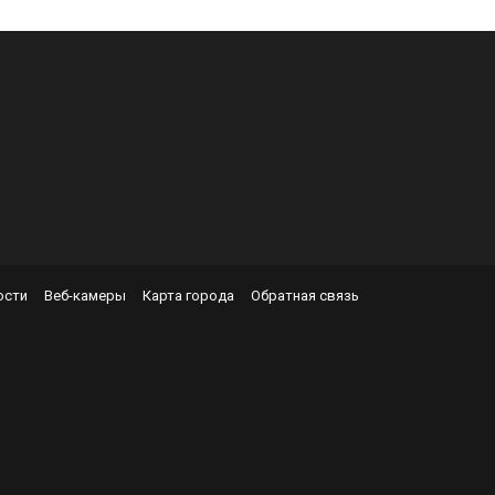
Ь
ости
Веб-камеры
Карта города
Обратная связь