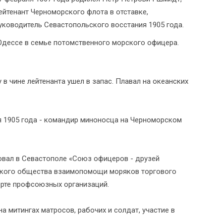
ейтенант Черноморского флота в отставке,
уководитель Севастопольского восстания 1905 года.
Одессе в семье потомственного морского офицера.
у в чине лейтенанта ушел в запас. Плавал на океанских
ря 1905 года - командир миноносца на Черноморском
овал в Севастополе «Союз офицеров - друзей
сского общества взаимопомощи моряков торгового
орте профсоюзных организаций.
а митингах матросов, рабочих и солдат, участие в