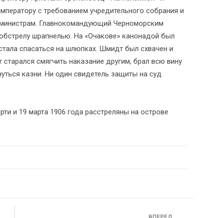
императору с требованием учредительного собрания и
я министрам. Главнокомандующий Черноморским
обстрелу шрапнелью. На «Очакове» канонадой был
стала спасаться на шлюпках. Шмидт был схвачен и
 старался смягчить наказание другим, брал всю вину
уться казни. Ни один свидетель защиты на суд
ти и 19 марта 1906 года расстреляны на острове
ВПЕРЕД