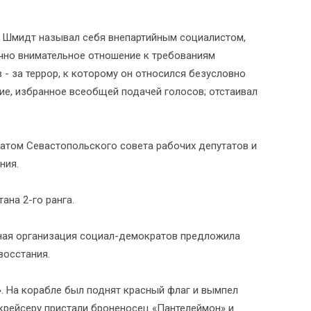
, Шмидт называл себя внепартийным социалистом,
чно внимательное отношение к требованиям
- за террор, к которому он относился безусловно
ие, избранное всеобщей подачей голосов; отстаивал
том Севастопольского совета рабочих депутатов и
ния.
ана 2-го ранга.
ная организация социал-демократов предложила
восстания.
. На корабле был поднят красный флаг и вымпел
рейсеру пристали броненосец «Пантелеймон» и