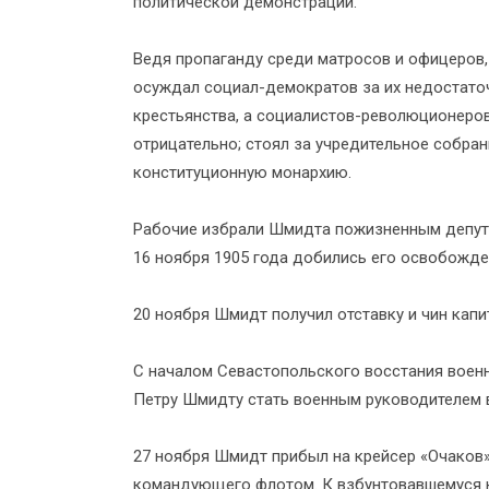
политической демонстрации.
Ведя пропаганду среди матросов и офицеров
осуждал социал-демократов за их недостато
крестьянства, а социалистов-революционеров 
отрицательно; стоял за учредительное собран
конституционную монархию.
Рабочие избрали Шмидта пожизненным депута
16 ноября 1905 года добились его освобожде
20 ноября Шмидт получил отставку и чин капит
С началом Севастопольского восстания воен
Петру Шмидту стать военным руководителем 
27 ноября Шмидт прибыл на крейсер «Очаков»
командующего флотом. К взбунтовавшемуся к