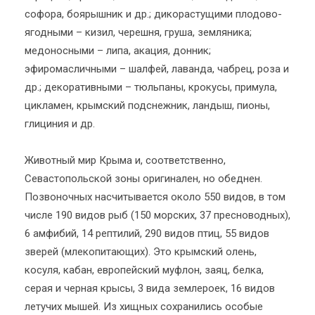
софора, боярышник и др.; дикорастущими плодово-
ягодными – кизил, черешня, груша, земляника;
медоносными – липа, акация, донник;
эфиромасличными – шалфей, лаванда, чабрец, роза и
др.; декоративными – тюльпаны, крокусы, примула,
цикламен, крымский подснежник, ландыш, пионы,
глициния и др.
Животный мир Крыма и, соответственно,
Севастопольской зоны оригинален, но обеднен.
Позвоночных насчитывается около 550 видов, в том
числе 190 видов рыб (150 морских, 37 пресноводных),
6 амфибий, 14 рептилий, 290 видов птиц, 55 видов
зверей (млекопитающих). Это крымский олень,
косуля, кабан, европейский муфлон, заяц, белка,
серая и черная крысы, 3 вида землероек, 16 видов
летучих мышей. Из хищных сохранились особые