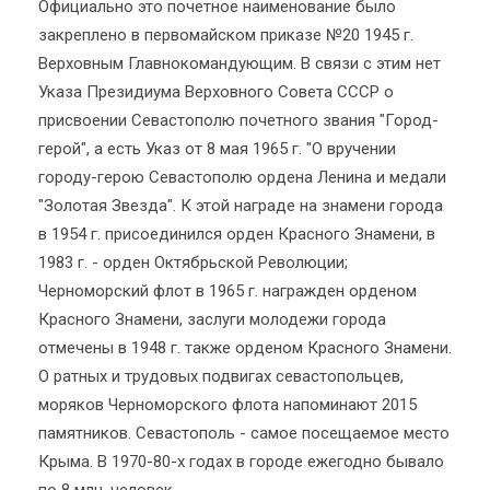
Официально это почетное наименование было
закреплено в первомайском приказе №20 1945 г.
Верховным Главнокомандующим. В связи с этим нет
Указа Президиума Верховного Совета СССР о
присвоении Севастополю почетного звания "Город-
герой", а есть Указ от 8 мая 1965 г. "О вручении
городу-герою Севастополю ордена Ленина и медали
"Золотая Звезда". К этой награде на знамени города
в 1954 г. присоединился орден Красного Знамени, в
1983 г. - орден Октябрьской Революции;
Черноморский флот в 1965 г. награжден орденом
Красного Знамени, заслуги молодежи города
отмечены в 1948 г. также орденом Красного Знамени.
О ратных и трудовых подвигах севастопольцев,
моряков Черноморского флота напоминают 2015
памятников. Севастополь - самое посещаемое место
Крыма. В 1970-80-х годах в городе ежегодно бывало
по 8 млн. человек.