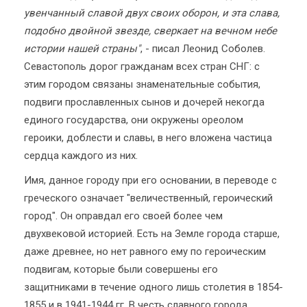
увенчанный славой двух своих оборон, и эта слава,
подобно двойной звезде, сверкает на вечном небе
истории нашей страны"
, - писал Леонид Соболев.
Севастополь дорог гражданам всех стран СНГ: с
этим городом связаны знаменательные события,
подвиги прославленных сынов и дочерей некогда
единого государства, они окружены ореолом
героики, доблести и славы, в него вложена частица
сердца каждого из них.
Имя, данное городу при его основании, в переводе с
греческого означает "величественный, героический
город". Он оправдал его своей более чем
двухвековой историей. Есть на Земле города старше,
даже древнее, но нет равного ему по героическим
подвигам, которые были совершены его
защитниками в течение одного лишь столетия в 1854-
1855 и в 1941-1944 гг. В честь славного города