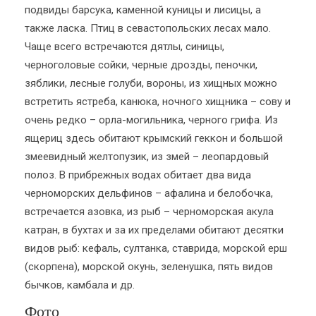
подвиды барсука, каменной куницы и лисицы, а
также ласка. Птиц в севастопольских лесах мало.
Чаще всего встречаются дятлы, синицы,
черноголовые сойки, черные дрозды, пеночки,
зяблики, лесные голуби, вороны, из хищных можно
встретить ястреба, канюка, ночного хищника – сову и
очень редко – орла-могильника, черного грифа. Из
ящериц здесь обитают крымский геккон и большой
змеевидный желтопузик, из змей – леопардовый
полоз. В прибрежных водах обитает два вида
черноморских дельфинов – афалина и белобочка,
встречается азовка, из рыб – черноморская акула
катран, в бухтах и за их пределами обитают десятки
видов рыб: кефаль, султанка, ставрида, морской ерш
(скорпена), морской окунь, зеленушка, пять видов
бычков, камбала и др.
Фото