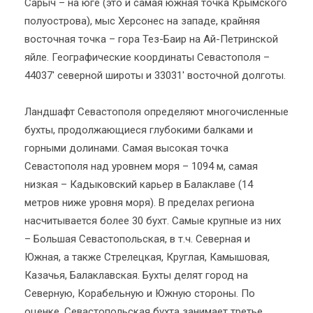
Сарыч – на юге (это и самая южная точка Крымского
полуострова), мыс Херсонес на западе, крайняя
восточная точка – гора Тез-Баир на Ай-Петринской
яйле. Географические координаты Севастополя –
44037' северной широты и 33031' восточной долготы.
Ландшафт Севастополя определяют многочисленные
бухты, продолжающиеся глубокими балками и
горными долинами. Самая высокая точка
Севастополя над уровнем моря – 1094 м, самая
низкая – Кадыковский карьер в Балаклаве (14
метров ниже уровня моря). В пределах региона
насчитывается более 30 бухт. Самые крупные из них
– Большая Севастопольская, в т.ч. Северная и
Южная, а также Стрелецкая, Круглая, Камышовая,
Казачья, Балаклавская. Бухты делят город на
Северную, Корабельную и Южную стороны. По
оценке, Севастопольская бухта занимает третье