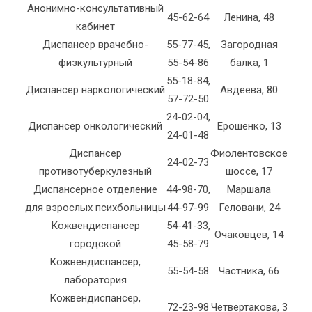
Анонимно-консультативный
45-62-64
Ленина, 48
кабинет
Диспансер врачебно-
55-77-45,
Загородная
физкультурный
55-54-86
балка, 1
55-18-84,
Диспансер наркологический
Авдеева, 80
57-72-50
24-02-04,
Диспансер онкологический
Ерошенко, 13
24-01-48
Диспансер
Фиолентовское
24-02-73
противотуберкулезный
шоссе, 17
Диспансерное отделение
44-98-70,
Маршала
для взрослых психбольницы
44-97-99
Геловани, 24
Кожвендиспансер
54-41-33,
Очаковцев, 14
городской
45-58-79
Кожвендиспансер,
55-54-58
Частника, 66
лаборатория
Кожвендиспансер,
72-23-98
Четвертакова, 3