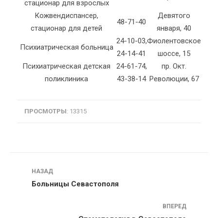
стационар для взрослых
Кожвендиспансер,
Девятого
48-71-40
стационар для детей
января, 40
24-10-03,
Фиолентовское
Психиатрическая больница
24-14-41
шоссе, 15
Психиатрическая детская
24-61-74,
пр. Окт.
поликлиника
43-38-14
Революции, 67
ПРОСМОТРЫ
: 13315
Навигация
НАЗАД
Больницы Севастополя
ВПЕРЕД